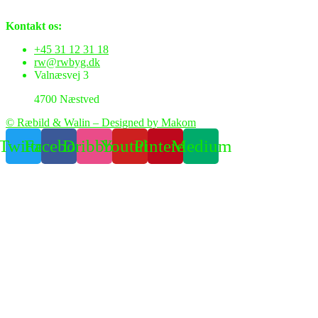
Kontakt os:
+45 31 12 31 18
rw@rwbyg.dk
Valnæsvej 3
4700 Næstved
© Ræbild & Walin – Designed by Makom
Twitter
Facebook
Dribbble
Youtube
Pinterest
Medium