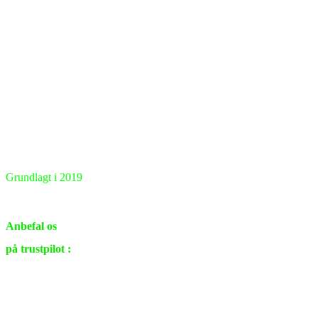
Grundlagt i 2019
Renovering & ombygning
i private hjem samt virksomheder.
Anbefal os
på trustpilot :