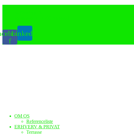
+45 31 12 31 18
rw@rwbyg.dk
Valnæsvej 3 • 4700 Næstved
acebook-
Linkedin
f
OM OS
Referenceliste
ERHVERV & PRIVAT
Terrasse