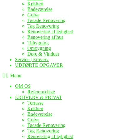
Køkken
Badeværelse
Gulve
Facade Renovering
Tag Renovering
Renovering af lejlighed
Renovering af hus
Tilbygning
Ombygning
Døre & Vinduer
Service | Erhverv
UDFØRTE OPGAVER
Menu
OM OS
Referenceliste
ERHVERV & PRIVAT
Terrasse
Køkken
Badeværelse
Gulve
Facade Renovering
Tag Renovering
Renovering af lejlighed