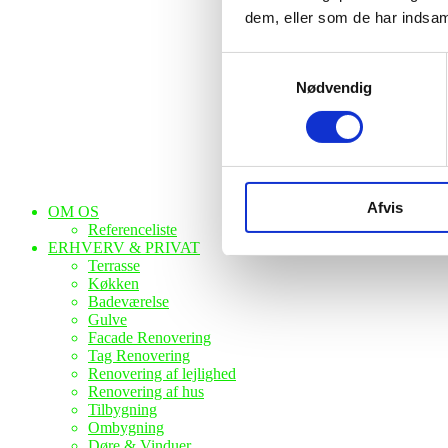
dem, eller som de har indsaml
Samtykkevalg
Nødvendig
Afvis
OM OS
Referenceliste
ERHVERV & PRIVAT
Terrasse
Køkken
Badeværelse
Gulve
Facade Renovering
Tag Renovering
Renovering af lejlighed
Renovering af hus
Tilbygning
Ombygning
Døre & Vinduer