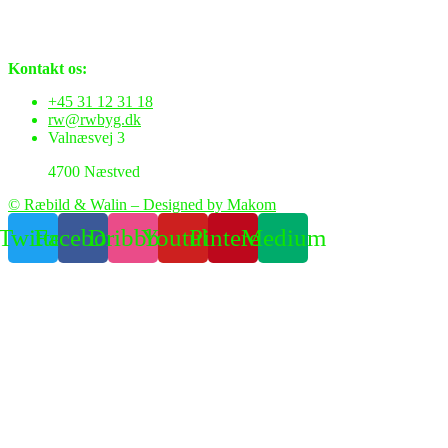
Kontakt os:
+45 31 12 31 18
rw@rwbyg.dk
Valnæsvej 3
4700 Næstved
© Ræbild & Walin – Designed by Makom
Twitter
Facebook
Dribbble
Youtube
Pinterest
Medium