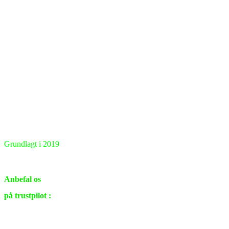
Grundlagt i 2019
Renovering & ombygning
i private hjem samt virksomheder.
Anbefal os
på trustpilot :