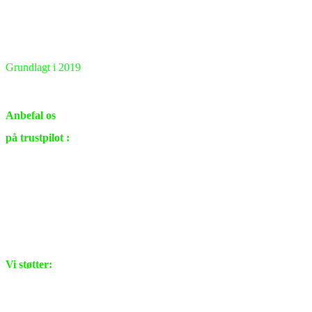
Grundlagt i 2019
Renovering & ombygning
i private hjem samt virksomheder.
Anbefal os
på trustpilot :
Vi støtter: