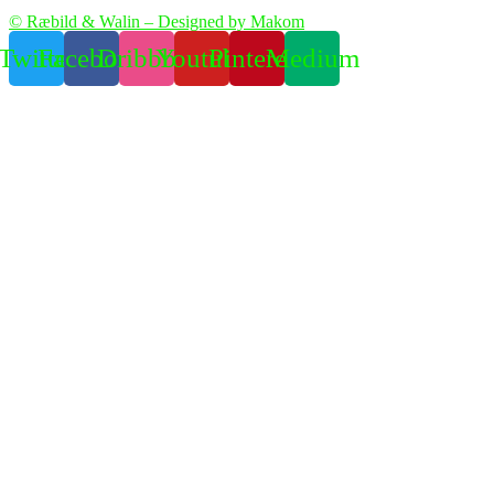
© Ræbild & Walin – Designed by Makom
Twitter
Facebook
Dribbble
Youtube
Pinterest
Medium